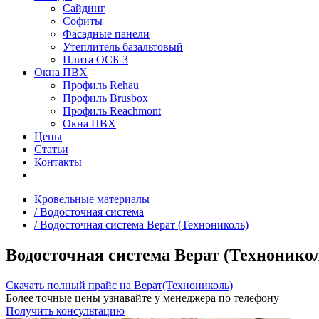
Сайдинг
Софиты
Фасадные панели
Утеплитель базальтовый
Плита ОСБ-3
Окна ПВХ
Профиль Rehau
Профиль Brusbox
Профиль Reachmont
Окна ПВХ
Цены
Статьи
Контакты
Кровельные материалы
/ Водосточная система
/ Водосточная система Верат (Технониколь)
Водосточная система Верат (Технонико
Скачать полный прайс на Верат(Технониколь)
Более точные цены узнавайте у менеджера по телефону
Получить консультацию