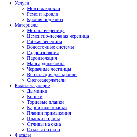
Услуги
Монтаж кровли
Ремонт кровли
Кровля под ключ
Материалы
Металлочерепица
Цементно-песчаная черепица
Гибкая черепица
Водосточные системы
Гидроизоляция
Пароизоляция
Мансардные окна
Чердачные лестницы
Вентиляция для кровли
Снегозадержатели
Комплектующие
Дымники
Коньки
Торцевые планки
Карнизные планки
Планки примыкания
Планки ендовы
Отливы на окна
Откосы на окна
Фасады